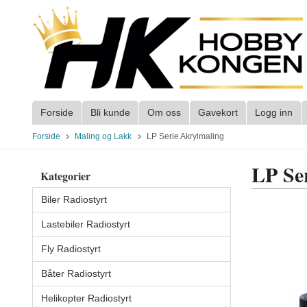
Gå
til
innholdet
Forside
Bli kunde
Om oss
Gavekort
Logg inn
Forside
Maling og Lakk
LP Serie Akrylmaling
LP Se
Kategorier
Biler Radiostyrt
Lastebiler Radiostyrt
Fly Radiostyrt
Båter Radiostyrt
Helikopter Radiostyrt