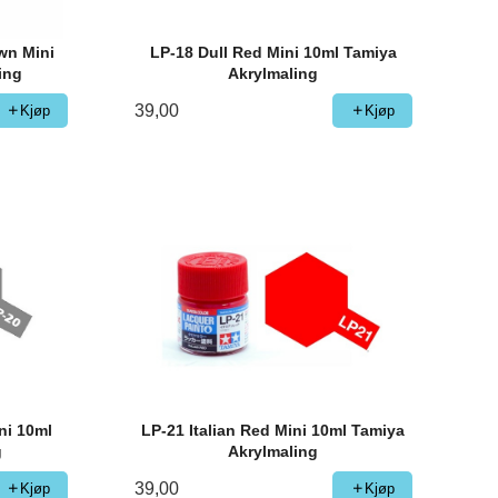
wn Mini
LP-18 Dull Red Mini 10ml Tamiya
ing
Akrylmaling
39,00
Kjøp
Kjøp
ni 10ml
LP-21 Italian Red Mini 10ml Tamiya
g
Akrylmaling
39,00
Kjøp
Kjøp