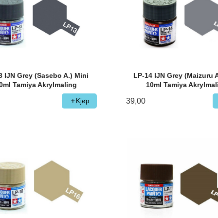
3 IJN Grey (Sasebo A.) Mini
LP-14 IJN Grey (Maizuru A
0ml Tamiya Akrylmaling
10ml Tamiya Akrylmal
39,00
Kjøp