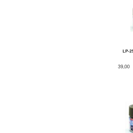
LP-2
39,00