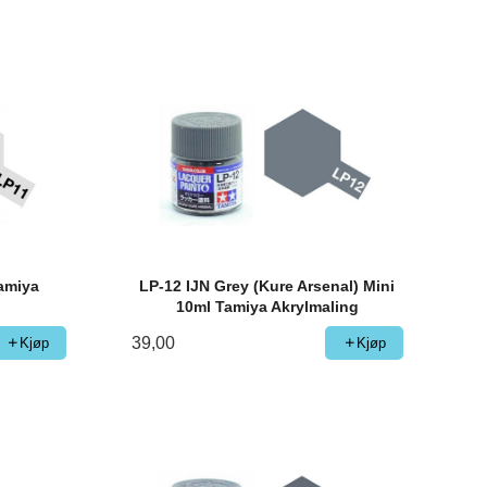
Tamiya
LP-12 IJN Grey (Kure Arsenal) Mini
10ml Tamiya Akrylmaling
39,00
Kjøp
Kjøp