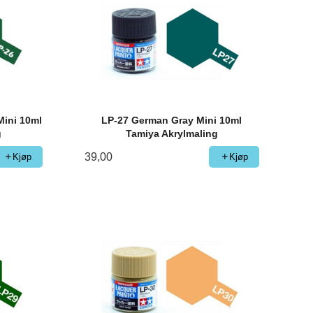
Mini 10ml
LP-27 German Gray Mini 10ml
g
Tamiya Akrylmaling
39,00
Kjøp
Kjøp