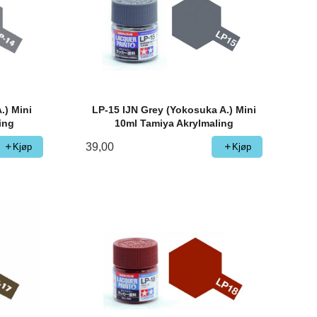
.) Mini
LP-15 IJN Grey (Yokosuka A.) Mini
ing
10ml Tamiya Akrylmaling
39,00
Kjøp
Kjøp