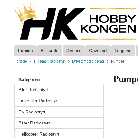
Gå
til
innholdet
Forside
Bli kunde
Om oss
Gavekort
Logg inn
Forside
Tilbehør Radiostyrt
Drivstoff og tilbehør
Pumper
Pump
Kategorier
Biler Radiostyrt
Lastebiler Radiostyrt
Fly Radiostyrt
Båter Radiostyrt
Helikopter Radiostyrt