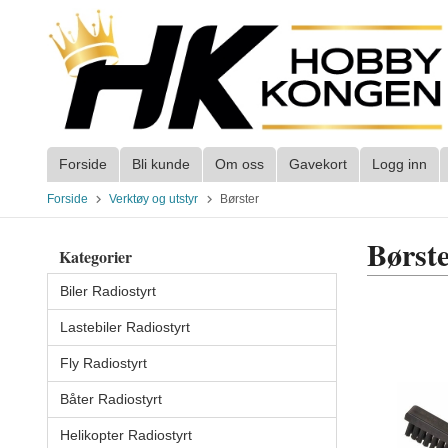
Gå
til
innholdet
Forside
Bli kunde
Om oss
Gavekort
Logg inn
Forside
Verktøy og utstyr
Børster
Børst
Kategorier
Biler Radiostyrt
Lastebiler Radiostyrt
Fly Radiostyrt
Båter Radiostyrt
Helikopter Radiostyrt