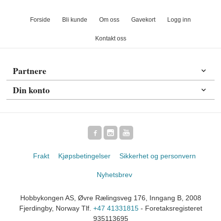
Forside
Bli kunde
Om oss
Gavekort
Logg inn
Kontakt oss
Partnere
Din konto
Frakt
Kjøpsbetingelser
Sikkerhet og personvern
Nyhetsbrev
Hobbykongen AS, Øvre Rælingsveg 176, Inngang B, 2008
Fjerdingby, Norway Tlf.
+47 41331815
- Foretaksregisteret
935113695