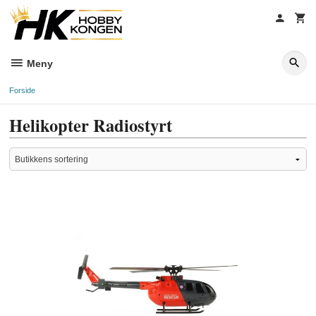
Gå
til
innholdet
Meny
Forside
Helikopter Radiostyrt