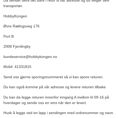
Da sender dere det bare i retur til vår adresse og du velger selv
transportør.
HobbyKongen
Øvre Rælingsveg 176
Port B
2008 Fjerdingby
kundeservice@hobbykongen.no
Mobil: 41331815
Send oss gjerne sporingsnummeret så vi kan spore returen.
Du kan også komme på vår adresse og levere returen tilbake.
Du kan da legge returen innenfor inngang A mellom kl 09-16 på
hverdager og sende oss en sms når den er levert.
Husk å legge ved en lapp i sendingen med ordrenummer og navn.