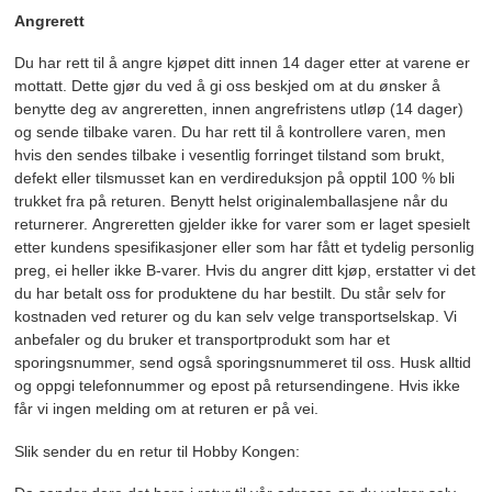
Angrerett
Du har rett til å angre kjøpet ditt innen 14 dager etter at varene er
mottatt. Dette gjør du ved å gi oss beskjed om at du ønsker å
benytte deg av angreretten, innen angrefristens utløp (14 dager)
og sende tilbake varen. Du har rett til å kontrollere varen, men
hvis den sendes tilbake i vesentlig forringet tilstand som brukt,
defekt eller tilsmusset kan en verdireduksjon på opptil 100 % bli
trukket fra på returen. Benytt helst originalemballasjene når du
returnerer. Angreretten gjelder ikke for varer som er laget spesielt
etter kundens spesifikasjoner eller som har fått et tydelig personlig
preg, ei heller ikke B-varer. Hvis du angrer ditt kjøp, erstatter vi det
du har betalt oss for produktene du har bestilt. Du står selv for
kostnaden ved returer og du kan selv velge transportselskap. Vi
anbefaler og du bruker et transportprodukt som har et
sporingsnummer, send også sporingsnummeret til oss. Husk alltid
og oppgi telefonnummer og epost på retursendingene. Hvis ikke
får vi ingen melding om at returen er på vei.
Slik sender du en retur til Hobby Kongen: