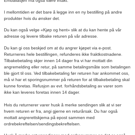
Emballasjen må også være intakt.
I mellomtiden er det bare å legge inn en ny bestilling på andre
produkter hvis du ønsker det.
Du kan også velge «Kjøp og hent» slik at du kan hente på vår
adresse og levere tilbake returen på vår adresse.
Du kan gi oss beskjed om at du angrer kjøpet via e-post.
Returneres hele bestillingen, refunderes ikke fraktkostnadene.
Tilbakebetaling skjer innen 14 dager fra vi har mottatt din
angremelding eller retur, på samme betalingsmåte som betalingen
ble gjort til oss. Ved tilbakebetaling før returen har ankommet oss,
må vi har et sporingsnummer på returen for at tilbakebetaling skal
kunne foretas. Refusjon av evt. forhåndsbetaling av varer som
ikke kan leveres foretas innen 14 dager.
Hvis du returnerer varer husk å merke sendingen slik at vi ser
hvem returen er fra, angi gjerne en returårsak. Du har også
mottatt angrerettskjema på epost sammen med
ordrebekreftelsen/sendingsbekreftelsen.