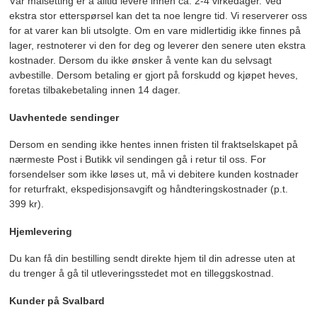
Vår målsetting er å alltid levere innen ca. 2-4 virkedager. Ved
ekstra stor etterspørsel kan det ta noe lengre tid. Vi reserverer oss
for at varer kan bli utsolgte. Om en vare midlertidig ikke finnes på
lager, restnoterer vi den for deg og leverer den senere uten ekstra
kostnader. Dersom du ikke ønsker å vente kan du selvsagt
avbestille. Dersom betaling er gjort på forskudd og kjøpet heves,
foretas tilbakebetaling innen 14 dager.
Uavhentede sendinger
Dersom en sending ikke hentes innen fristen til fraktselskapet på
nærmeste Post i Butikk vil sendingen gå i retur til oss. For
forsendelser som ikke løses ut, må vi debitere kunden kostnader
for returfrakt, ekspedisjonsavgift og håndteringskostnader (p.t.
399 kr).
Hjemlevering
Du kan få din bestilling sendt direkte hjem til din adresse uten at
du trenger å gå til utleveringsstedet mot en tilleggskostnad.
Kunder på Svalbard