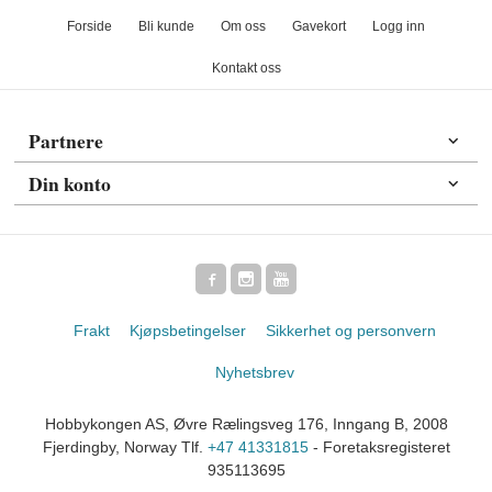
Forside
Bli kunde
Om oss
Gavekort
Logg inn
Kontakt oss
Partnere
Din konto
Frakt
Kjøpsbetingelser
Sikkerhet og personvern
Nyhetsbrev
Hobbykongen AS, Øvre Rælingsveg 176, Inngang B, 2008
Fjerdingby, Norway Tlf.
+47 41331815
- Foretaksregisteret
935113695