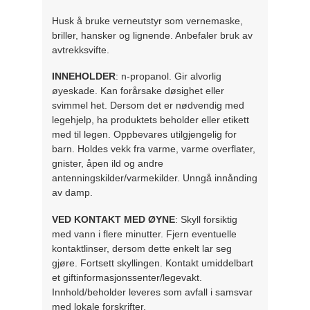
Husk å bruke verneutstyr som vernemaske,
briller, hansker og lignende. Anbefaler bruk av
avtrekksvifte.
INNEHOLDER
: n-propanol. Gir alvorlig
øyeskade. Kan forårsake døsighet eller
svimmel het. Dersom det er nødvendig med
legehjelp, ha produktets beholder eller etikett
med til legen. Oppbevares utilgjengelig for
barn. Holdes vekk fra varme, varme overflater,
gnister, åpen ild og andre
antenningskilder/varmekilder. Unngå innånding
av damp.
VED KONTAKT MED ØYNE
: Skyll forsiktig
med vann i flere minutter. Fjern eventuelle
kontaktlinser, dersom dette enkelt lar seg
gjøre. Fortsett skyllingen. Kontakt umiddelbart
et giftinformasjonssenter/legevakt.
Innhold/beholder leveres som avfall i samsvar
med lokale forskrifter.