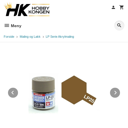
Gå
til
innholdet
Meny
Forside
Maling og Lakk
LP Serie Akrylmaling
Prev
Ne