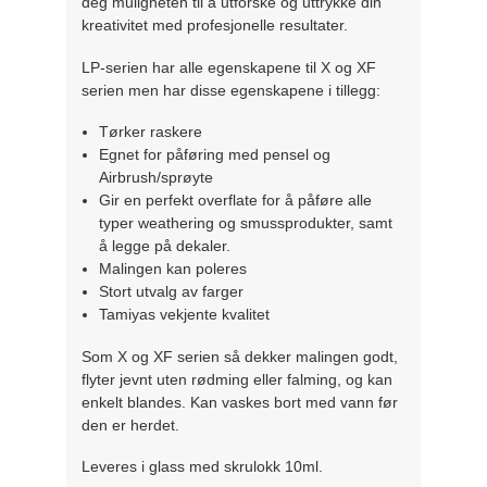
deg muligheten til å utforske og uttrykke din
kreativitet med profesjonelle resultater.
LP-serien har alle egenskapene til X og XF
serien men har disse egenskapene i tillegg:
Tørker raskere
Egnet for påføring med pensel og
Airbrush/sprøyte
Gir en perfekt overflate for å påføre alle
typer weathering og smussprodukter, samt
å legge på dekaler.
Malingen kan poleres
Stort utvalg av farger
Tamiyas vekjente kvalitet
Som X og XF serien så dekker malingen godt,
flyter jevnt uten rødming eller falming, og kan
enkelt blandes. Kan vaskes bort med vann før
den er herdet.
Leveres i glass med skrulokk 10ml.