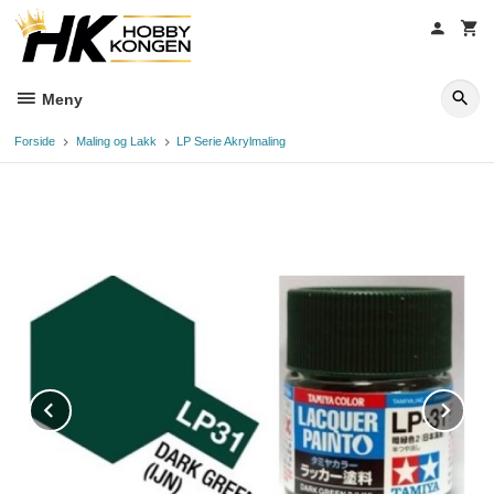
Gå
til
innholdet
Meny
Forside
Maling og Lakk
LP Serie Akrylmaling
Prev
Ne