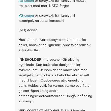
AS-serien
er spraylakk fra Tamiya til metall,
tre, plast med mer. NATO-farger
PS-serien
er spraylakk fra Tamiya til
lexan/polykarbonat karosseri.
(NO) Acrylic
Husk å bruke verneutstyr som vernemaske,
briller, hansker og lignende. Anbefaler bruk av
avtrekksvifte.
INNEHOLDER
: n-propanol. Gir alvorlig
øyeskade. Kan forårsake døsighet eller
svimmel het. Dersom det er nødvendig med
legehjelp, ha produktets beholder eller etikett
med til legen. Oppbevares utilgjengelig for
barn. Holdes vekk fra varme, varme overflater,
gnister, åpen ild og andre
antenningskilder/varmekilder. Unngå innånding
av damp.
VED KONTAKT MED ØYNE
: Skyll forsiktig