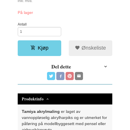
inkl. mva.
På lager
Antall
Kjøp
Ønskeliste
Del dette
Produktinfo
Tamiya akrylmaling
er laget av
vannoppløselig akrylharpiks og er utmerket for
påføring på modellbyggesett med pensel eller
airbrush/sprøyte.