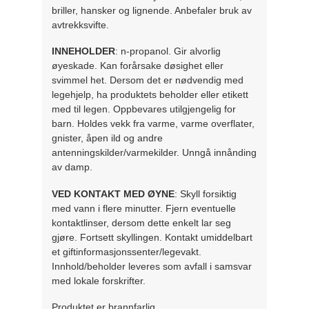
briller, hansker og lignende. Anbefaler bruk av
avtrekksvifte.
INNEHOLDER
: n-propanol. Gir alvorlig
øyeskade. Kan forårsake døsighet eller
svimmel het. Dersom det er nødvendig med
legehjelp, ha produktets beholder eller etikett
med til legen. Oppbevares utilgjengelig for
barn. Holdes vekk fra varme, varme overflater,
gnister, åpen ild og andre
antenningskilder/varmekilder. Unngå innånding
av damp.
VED KONTAKT MED ØYNE
: Skyll forsiktig
med vann i flere minutter. Fjern eventuelle
kontaktlinser, dersom dette enkelt lar seg
gjøre. Fortsett skyllingen. Kontakt umiddelbart
et giftinformasjonssenter/legevakt.
Innhold/beholder leveres som avfall i samsvar
med lokale forskrifter.
Produktet er brannfarlig.