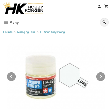
Gå
til
innholdet
Meny
Forside
Maling og Lakk
LP Serie Akrylmaling
Prev
Ne