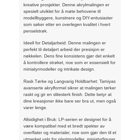
kreative prosjekter. Denne akrylmalingen er
spesielt utviklet for å møte behovene til
modellbyggere, kunstnere og DIY-entusiaster
som søker etter en overlegen kvalitet i hvert
penselstrøk.
Ideell for Detaljarbeid: Denne malingen er
perfekt til detaljert arbeid der presisjon er
nøkkelen. Dens fine konsistens gjør det enkelt
å kontrollere strøket, noe som er essensielt for
miniatyrmodeller og intrikate design.
Rask Tørke og Langvarig Holdbarhet: Tamiyas
avanserte akrylformel sikrer at malingen tørker
raskt og gir en slitesterk finish. Dette betyr at
dine kreasjoner ikke bare ser bra ut, men også
varer lenge.
Allsidighet i Bruk: LP-serien er designet for å
være kompatibel med et bredt spekter av
overflater og materialer, noe som gjør den til et
utmerket valg for plastmodeller, miniatyrfigurer,