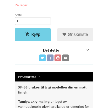
På lager
Antall
Kjøp
Ønskeliste
Del dette
Produktinfo
XF-86 brukes til å gi modellen din en matt
finish.
Tamiya akrylmaling
er laget av
vannoppløselig akrylharpiks og er utmerket for