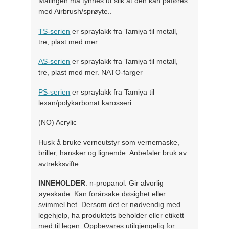
Malingen må tynnes ut slik at den kan påføres
med Airbrush/sprøyte..
TS-serien
er spraylakk fra Tamiya til metall,
tre, plast med mer.
AS-serien
er spraylakk fra Tamiya til metall,
tre, plast med mer. NATO-farger
PS-serien
er spraylakk fra Tamiya til
lexan/polykarbonat karosseri.
(NO) Acrylic
Husk å bruke verneutstyr som vernemaske,
briller, hansker og lignende. Anbefaler bruk av
avtrekksvifte.
INNEHOLDER
: n-propanol. Gir alvorlig
øyeskade. Kan forårsake døsighet eller
svimmel het. Dersom det er nødvendig med
legehjelp, ha produktets beholder eller etikett
med til legen. Oppbevares utilgjengelig for