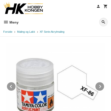
Gå
til
innholdet
Meny
Forside
Maling og Lakk
XF Serie Akrylmaling
Prev
Ne