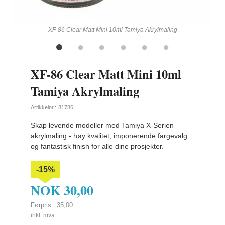
ling
XF-86 Clear Matt Mini 10ml Tamiya Akrylmaling
XF-86 Clear Matt Mini 10ml
Tamiya Akrylmaling
Artikkelnr.:
81786
Skap levende modeller med Tamiya X-Serien
akrylmaling - høy kvalitet, imponerende fargevalg
og fantastisk finish for alle dine prosjekter.
-15%
NOK
30,00
Førpris:
35,00
Rabatt
inkl. mva.