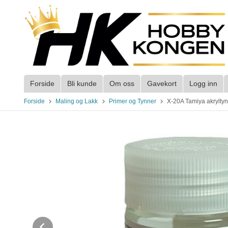
Gå
til
innholdet
Forside
Bli kunde
Om oss
Gavekort
Logg inn
Forside
Maling og Lakk
Primer og Tynner
X-20A Tamiya akrylty
Prev