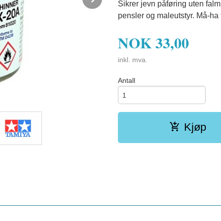
Sikrer jevn påføring uten falmi
pensler og maleutstyr. Må-ha 
NOK
33,00
inkl. mva.
Antall
Kjøp