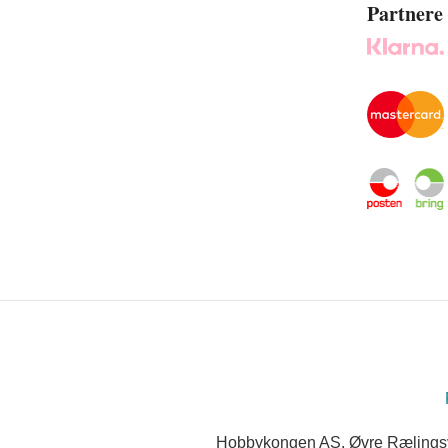
Partnere
Hobbykongen AS, Øvre Rælingsve