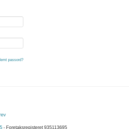
lemt passord?
rev
5
- Foretaksregisteret 935113695