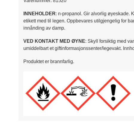
Varenummer: 81520
INNEHOLDER
: n-propanol. Gir alvorlig øyeskade.
etikett med til legen. Oppbevares utilgjengelig for b
innånding av damp.
VED KONTAKT MED ØYNE
: Skyll forsiktig med va
umiddelbart et giftinformasjonssenter/legevakt. Innho
Produktet er brannfarlig.