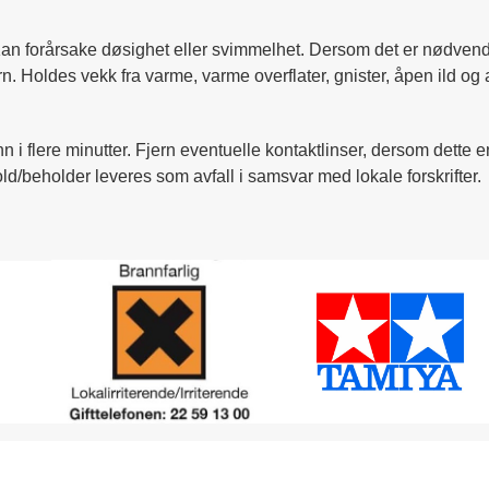
 Kan forårsake døsighet eller svimmelhet. Dersom det er nødvend
arn. Holdes vekk fra varme, varme overflater, gnister, åpen ild 
nn i flere minutter. Fjern eventuelle kontaktlinser, dersom dette e
ld/beholder leveres som avfall i samsvar med lokale forskrifter.