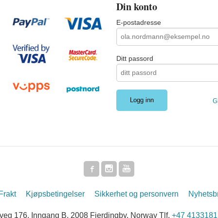
Din konto
E-postadresse
Ditt passord
G
Frakt
Kjøpsbetingelser
Sikkerhet og personvern
Nyhetsb
g 176, Inngang B, 2008 Fjerdingby, Norway Tlf.
+47 4133181