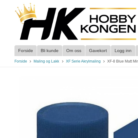
Gå
til
innholdet
Forside
Bli kunde
Om oss
Gavekort
Logg inn
Forside
Maling og Lakk
XF Serie Akrylmaling
XF-8 Blue Matt Mi