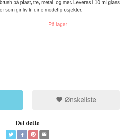
brush på plast, tre, metall og mer. Leveres i 10 ml glass
er som gir liv til dine modellprosjekter.
På lager
Glass med skr
Ønskeliste
Del dette