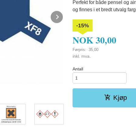
Perfekt for både pensel og air
og finnes i et bredt utvalg farg
Next
-15%
NOK
30,00
XF-8 Flat Blue
Førpris:
35,00
Rabatt
inkl. mva.
Antall
Kjøp