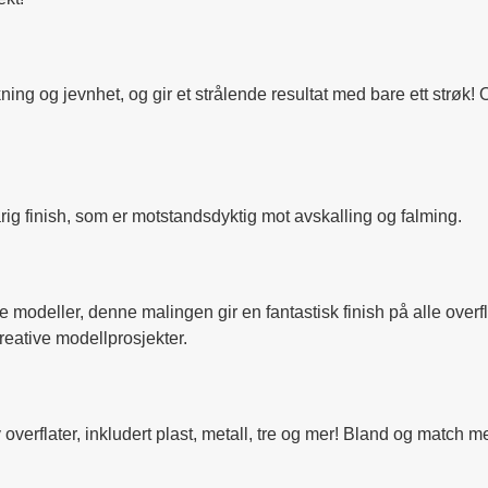
ng og jevnhet, og gir et strålende resultat med bare ett strøk! 
arig finish, som er motstandsdyktig mot avskalling og falming.
ske modeller, denne malingen gir en fantastisk finish på alle over
kreative modellprosjekter.
overflater, inkludert plast, metall, tre og mer! Bland og match 