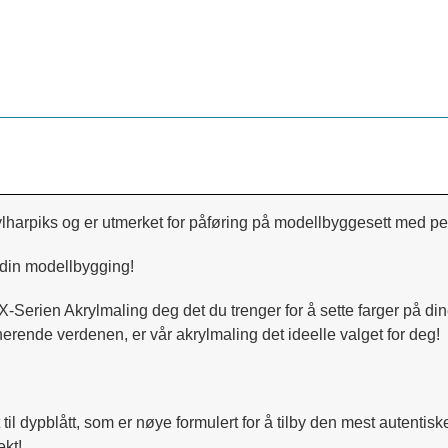
lharpiks og er utmerket for påføring på modellbyggesett med pen
 din modellbygging!
X-Serien Akrylmaling deg det du trenger for å sette farger på di
inerende verdenen, er vår akrylmaling det ideelle valget for deg!
t til dypblått, som er nøye formulert for å tilby den mest autentis
ekt!