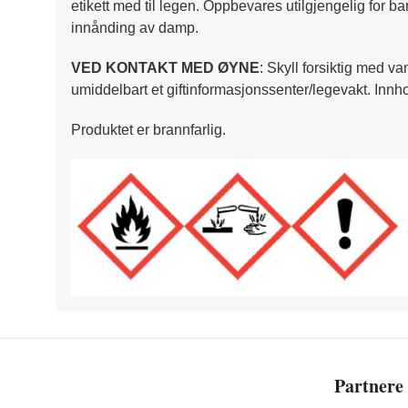
etikett med til legen. Oppbevares utilgjengelig for b
innånding av damp.
VED KONTAKT MED ØYNE
: Skyll forsiktig med va
umiddelbart et giftinformasjonssenter/legevakt. Innho
Produktet er brannfarlig.
Partnere