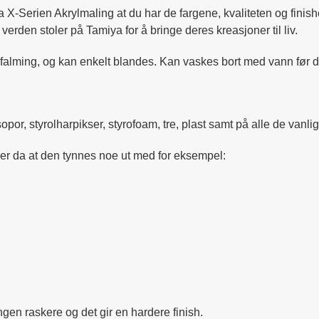
 X-Serien Akrylmaling at du har de fargene, kvaliteten og finishen
rden stoler på Tamiya for å bringe deres kreasjoner til liv.
r falming, og kan enkelt blandes. Kan vaskes bort med vann før d
opor, styrolharpikser, styrofoam, tre, plast samt på alle de van
er da at den tynnes noe ut med for eksempel:
en raskere og det gir en hardere finish.