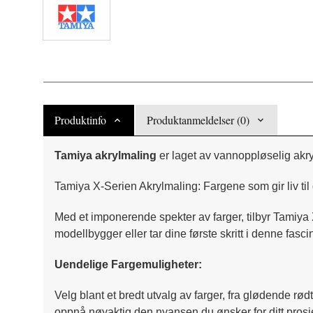
Produktinfo
Produktanmeldelser (0)
Tamiya akrylmaling
er laget av vannoppløselig akry
Tamiya X-Serien Akrylmaling: Fargene som gir liv til
Med et imponerende spekter av farger, tilbyr Tamiya 
modellbygger eller tar dine første skritt i denne fasc
Uendelige Fargemuligheter:
Velg blant et bredt utvalg av farger, fra glødende rød
oppnå nøyaktig den nyansen du ønsker for ditt prosj