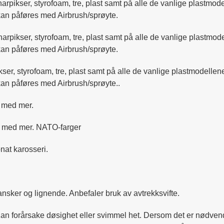
lharpikser, styrofoam, tre, plast samt på alle de vanlige plastm
 kan påføres med Airbrush/sprøyte.
olharpikser, styrofoam, tre, plast samt på alle de vanlige plastm
 kan påføres med Airbrush/sprøyte.
ikser, styrofoam, tre, plast samt på alle de vanlige plastmodell
kan påføres med Airbrush/sprøyte..
st med mer.
ast med mer. NATO-farger
nat karosseri.
nsker og lignende. Anbefaler bruk av avtrekksvifte.
 Kan forårsake døsighet eller svimmel het. Dersom det er nødven