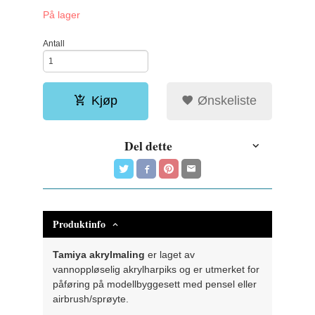
På lager
Antall
Kjøp
Ønskeliste
Del dette
Produktinfo
Tamiya akrylmaling
er laget av
vannoppløselig akrylharpiks og er utmerket for
påføring på modellbyggesett med pensel eller
airbrush/sprøyte.