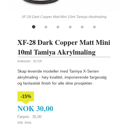
ling
XF-28 Dark Copper Matt Mini 10ml Tamiya Akrylmaling
XF-28 Dark Copper Matt Mini
10ml Tamiya Akrylmaling
Artikkelnr.:
81728
Skap levende modeller med Tamiya X-Serien
akrylmaling - høy kvalitet, imponerende fargevalg
og fantastisk finish for alle dine prosjekter.
-15%
NOK
30,00
Førpris:
35,00
Rabatt
inkl. mva.