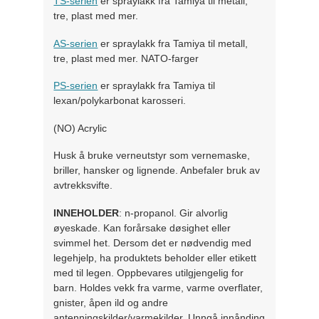
TS-serien
er spraylakk fra Tamiya til metall,
tre, plast med mer.
AS-serien
er spraylakk fra Tamiya til metall,
tre, plast med mer. NATO-farger
PS-serien
er spraylakk fra Tamiya til
lexan/polykarbonat karosseri.
(NO) Acrylic
Husk å bruke verneutstyr som vernemaske,
briller, hansker og lignende. Anbefaler bruk av
avtrekksvifte.
INNEHOLDER
: n-propanol. Gir alvorlig
øyeskade. Kan forårsake døsighet eller
svimmel het. Dersom det er nødvendig med
legehjelp, ha produktets beholder eller etikett
med til legen. Oppbevares utilgjengelig for
barn. Holdes vekk fra varme, varme overflater,
gnister, åpen ild og andre
antenningskilder/varmekilder. Unngå innånding