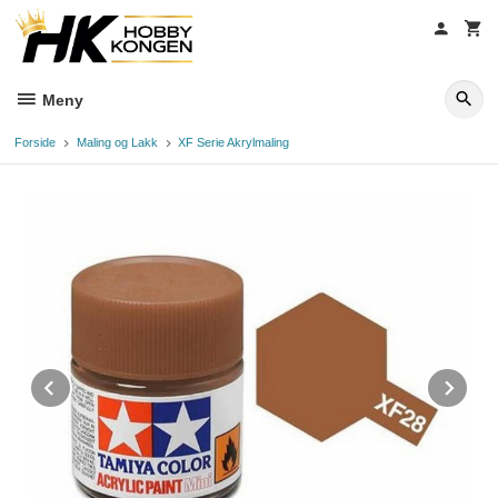
Gå
til
innholdet
Meny
Forside
Maling og Lakk
XF Serie Akrylmaling
Prev
Ne