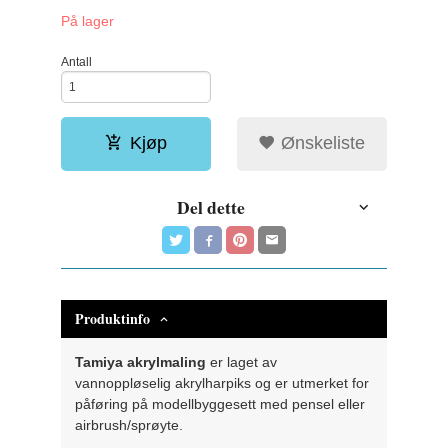
På lager
Antall
Kjøp
Ønskeliste
Del dette
Produktinfo
Tamiya akrylmaling
er laget av
vannoppløselig akrylharpiks og er utmerket for
påføring på modellbyggesett med pensel eller
airbrush/sprøyte.