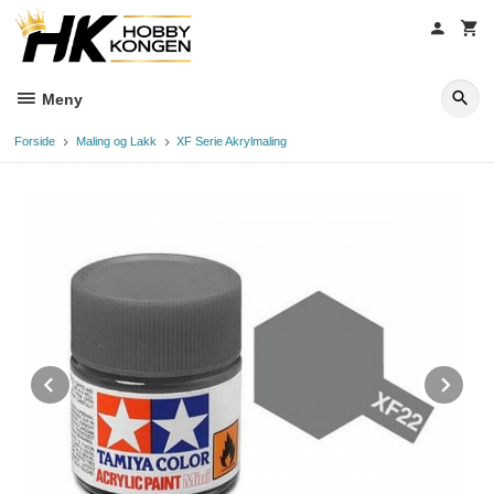
Gå
til
innholdet
Meny
Forside
Maling og Lakk
XF Serie Akrylmaling
Prev
Ne