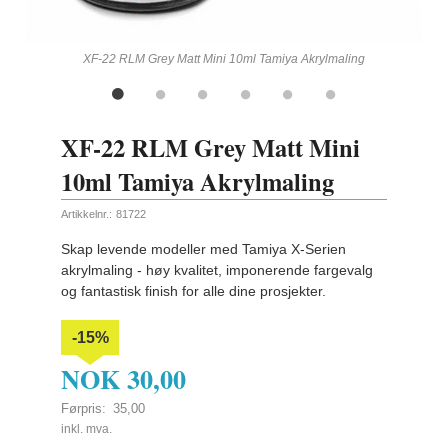
ling
XF-22 RLM Grey Matt Mini 10ml Tamiya Akrylmaling
XF-22 RLM Grey Matt Mini
10ml Tamiya Akrylmaling
Artikkelnr.:
81722
Skap levende modeller med Tamiya X-Serien
akrylmaling - høy kvalitet, imponerende fargevalg
og fantastisk finish for alle dine prosjekter.
-15%
NOK
30,00
Førpris:
35,00
Rabatt
inkl. mva.