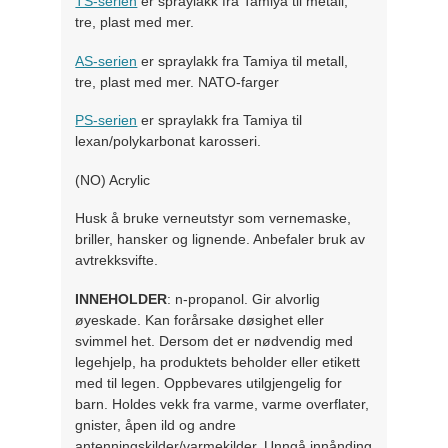
TS-serien
er spraylakk fra Tamiya til metall,
tre, plast med mer.
AS-serien
er spraylakk fra Tamiya til metall,
tre, plast med mer. NATO-farger
PS-serien
er spraylakk fra Tamiya til
lexan/polykarbonat karosseri.
(NO) Acrylic
Husk å bruke verneutstyr som vernemaske,
briller, hansker og lignende. Anbefaler bruk av
avtrekksvifte.
INNEHOLDER
: n-propanol. Gir alvorlig
øyeskade. Kan forårsake døsighet eller
svimmel het. Dersom det er nødvendig med
legehjelp, ha produktets beholder eller etikett
med til legen. Oppbevares utilgjengelig for
barn. Holdes vekk fra varme, varme overflater,
gnister, åpen ild og andre
antenningskilder/varmekilder. Unngå innånding