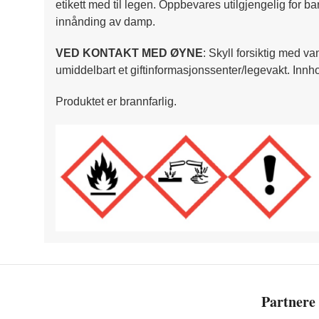
etikett med til legen. Oppbevares utilgjengelig for b
innånding av damp.
VED KONTAKT MED ØYNE
: Skyll forsiktig med va
umiddelbart et giftinformasjonssenter/legevakt. Innho
Produktet er brannfarlig.
Partnere