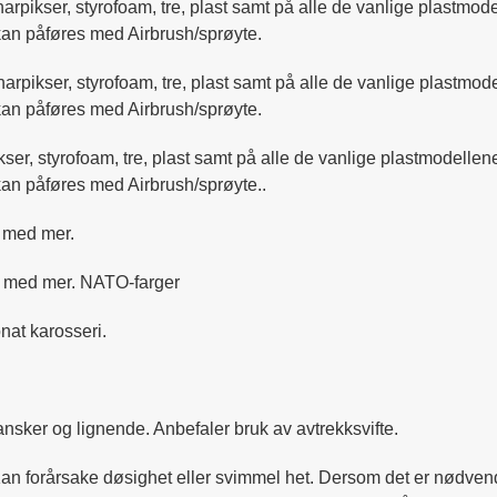
lharpikser, styrofoam, tre, plast samt på alle de vanlige plastm
 kan påføres med Airbrush/sprøyte.
olharpikser, styrofoam, tre, plast samt på alle de vanlige plastm
 kan påføres med Airbrush/sprøyte.
ikser, styrofoam, tre, plast samt på alle de vanlige plastmodell
kan påføres med Airbrush/sprøyte..
st med mer.
ast med mer. NATO-farger
nat karosseri.
nsker og lignende. Anbefaler bruk av avtrekksvifte.
 Kan forårsake døsighet eller svimmel het. Dersom det er nødven