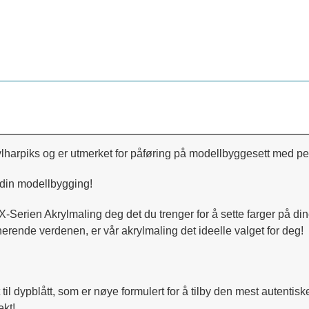
lharpiks og er utmerket for påføring på modellbyggesett med pen
 din modellbygging!
X-Serien Akrylmaling deg det du trenger for å sette farger på di
inerende verdenen, er vår akrylmaling det ideelle valget for deg!
t til dypblått, som er nøye formulert for å tilby den mest autentis
ekt!