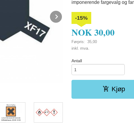
imponerende fargevalg og fanta
Next
-15%
NOK
30,00
Førpris:
35,00
XF-17 Sea Blue
Rabatt
inkl. mva.
Antall
Kjøp