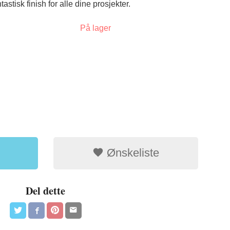
stisk finish for alle dine prosjekter.
På lager
Glass med skr
Ønskeliste
Del dette