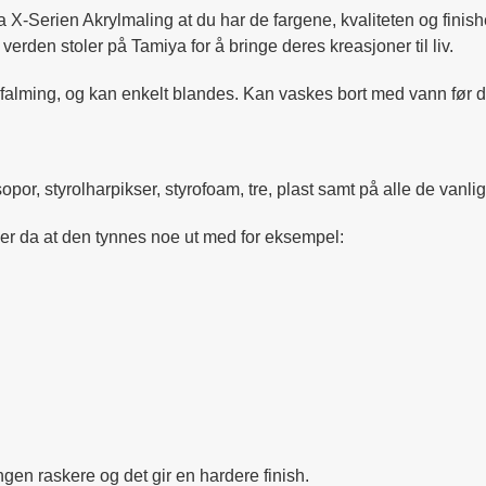
 X-Serien Akrylmaling at du har de fargene, kvaliteten og finishen
rden stoler på Tamiya for å bringe deres kreasjoner til liv.
r falming, og kan enkelt blandes. Kan vaskes bort med vann før d
opor, styrolharpikser, styrofoam, tre, plast samt på alle de van
er da at den tynnes noe ut med for eksempel:
en raskere og det gir en hardere finish.