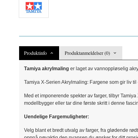
Produktinfo
Produktanmeldelser (0)
Tamiya akrylmaling
er laget av vannoppløselig akry
Tamiya X-Serien Akrylmaling: Fargene som gir liv til
Med et imponerende spekter av farger, tilbyr Tamiya 
modellbygger eller tar dine første skritt i denne fasc
Uendelige Fargemuligheter:
Velg blant et bredt utvalg av farger, fra glødende rød
oppnå nøyaktig den nyansen du ønsker for ditt prosj