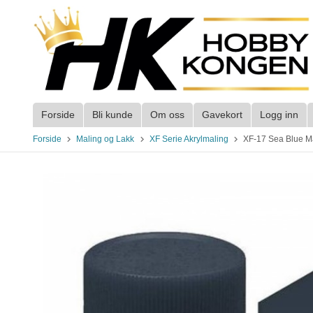
Gå
til
innholdet
Forside
Bli kunde
Om oss
Gavekort
Logg inn
Forside
Maling og Lakk
XF Serie Akrylmaling
XF-17 Sea Blue Ma