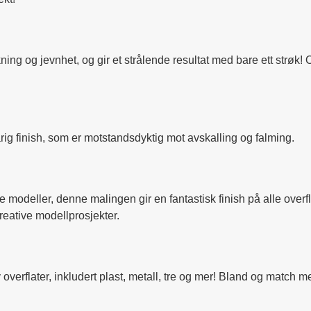
ng og jevnhet, og gir et strålende resultat med bare ett strøk! 
arig finish, som er motstandsdyktig mot avskalling og falming.
ske modeller, denne malingen gir en fantastisk finish på alle over
kreative modellprosjekter.
overflater, inkludert plast, metall, tre og mer! Bland og match 