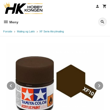
Gå
til
innholdet
Meny
Forside
Maling og Lakk
XF Serie Akrylmaling
Prev
Ne