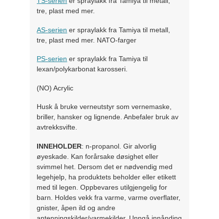
TS-serien
er spraylakk fra Tamiya til metall,
tre, plast med mer.
AS-serien
er spraylakk fra Tamiya til metall,
tre, plast med mer. NATO-farger
PS-serien
er spraylakk fra Tamiya til
lexan/polykarbonat karosseri.
(NO) Acrylic
Husk å bruke verneutstyr som vernemaske,
briller, hansker og lignende. Anbefaler bruk av
avtrekksvifte.
INNEHOLDER
: n-propanol. Gir alvorlig
øyeskade. Kan forårsake døsighet eller
svimmel het. Dersom det er nødvendig med
legehjelp, ha produktets beholder eller etikett
med til legen. Oppbevares utilgjengelig for
barn. Holdes vekk fra varme, varme overflater,
gnister, åpen ild og andre
antenningskilder/varmekilder. Unngå innånding