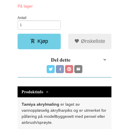
På lager
Antall
Kjøp
Ønskeliste
Del dette
Produktinfo
Tamiya akrylmaling
er laget av
vannoppløselig akrylharpiks og er utmerket for
påføring på modellbyggesett med pensel eller
airbrush/sprøyte.