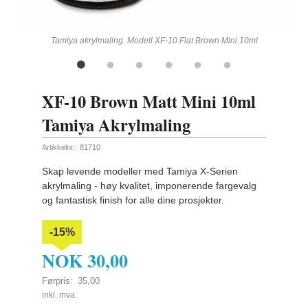
ling
Tamiya akrylmaling. Modell XF-10 Flat Brown Mini 10ml
XF-10 Brown Matt Mini 10ml
Tamiya Akrylmaling
Artikkelnr.:
81710
Skap levende modeller med Tamiya X-Serien
akrylmaling - høy kvalitet, imponerende fargevalg
og fantastisk finish for alle dine prosjekter.
-15%
NOK
30,00
Førpris:
35,00
Rabatt
inkl. mva.