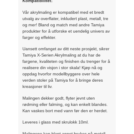
Kompatibilitet:
Vår akrylmaling er kompatibel med et bredt
utvalg av overflater, inkludert plast, metall, tre
og mer! Bland og match med andre Tamiya
produkter for å utforske et uendelig univers av
farger og effekter.
Uansett omfanget av ditt neste prosjekt, sikrer
Tamiya X-Serien Akrylmaling at du har de
fargene, kvaliteten og finishen du trenger for å
realisere din visjon i stor skala! Kjøp nå og
oppdag hvorfor modellbyggere over hele
verden stoler på Tamiya for å bringe deres
kreasjoner til liv.
Malingen dekker godt, flyter jevnt uten
rødming eller falming, og kan enkelt blandes.
Kan vaskes bort med vann før den er herdet.
Leveres i glass med skrulokk 10ml.
Malingene kan blant annet brukes på metall,