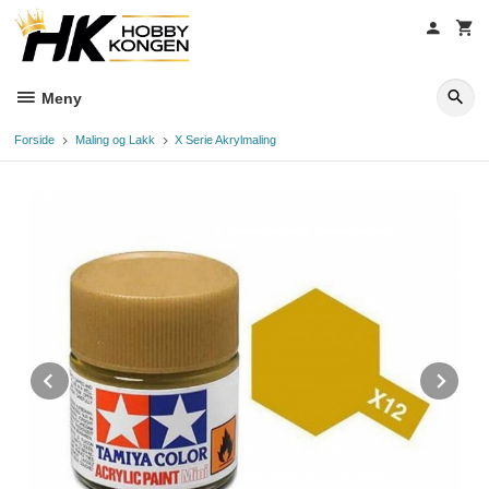
Gå
til
innholdet
Meny
Forside
Maling og Lakk
X Serie Akrylmaling
Prev
Ne