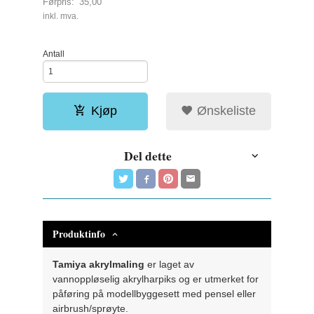
Førpris:
35,00
Rabatt
inkl. mva.
Antall
Kjøp
Ønskeliste
Del dette
Produktinfo
Tamiya akrylmaling
er laget av
vannoppløselig akrylharpiks og er utmerket for
påføring på modellbyggesett med pensel eller
airbrush/sprøyte.