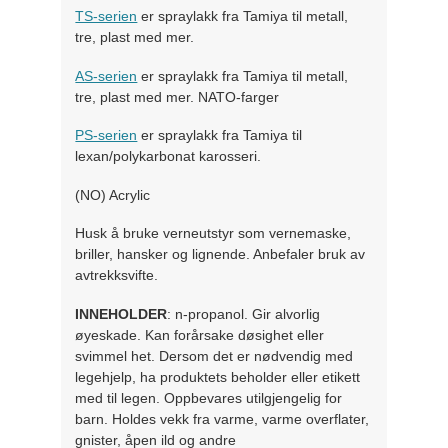
TS-serien
er spraylakk fra Tamiya til metall,
tre, plast med mer.
AS-serien
er spraylakk fra Tamiya til metall,
tre, plast med mer. NATO-farger
PS-serien
er spraylakk fra Tamiya til
lexan/polykarbonat karosseri.
(NO) Acrylic
Husk å bruke verneutstyr som vernemaske,
briller, hansker og lignende. Anbefaler bruk av
avtrekksvifte.
INNEHOLDER
: n-propanol. Gir alvorlig
øyeskade. Kan forårsake døsighet eller
svimmel het. Dersom det er nødvendig med
legehjelp, ha produktets beholder eller etikett
med til legen. Oppbevares utilgjengelig for
barn. Holdes vekk fra varme, varme overflater,
gnister, åpen ild og andre