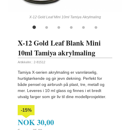
ling
X-12 Gold Leaf Mini 10ml Tamiya Akrylmaling
X-12 Gold Leaf Blank Mini
10ml Tamiya akrylmaling
Artikkelnr.:
2-81512
Tamiya X-serien akrylmaling er vannløselig,
hurtigtørkende og gir jevn dekning. Perfekt for
både pensel og airbrush på plast, tre, metall og
mer. Leveres i 10 ml glass og finnes i et bredt
utvalg farger som gir liv til dine modellprosjekter.
-15%
NOK
30,00