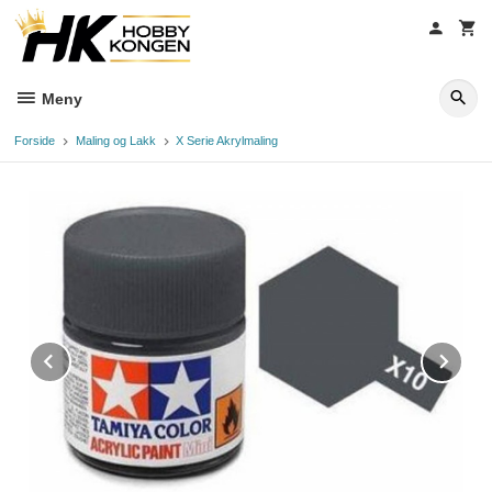
Gå
til
innholdet
Meny
Forside
Maling og Lakk
X Serie Akrylmaling
Prev
Ne