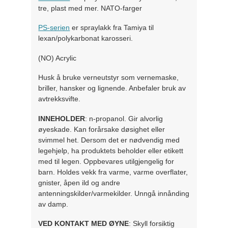
tre, plast med mer. NATO-farger
PS-serien
er spraylakk fra Tamiya til
lexan/polykarbonat karosseri.
(NO) Acrylic
Husk å bruke verneutstyr som vernemaske,
briller, hansker og lignende. Anbefaler bruk av
avtrekksvifte.
INNEHOLDER
: n-propanol. Gir alvorlig
øyeskade. Kan forårsake døsighet eller
svimmel het. Dersom det er nødvendig med
legehjelp, ha produktets beholder eller etikett
med til legen. Oppbevares utilgjengelig for
barn. Holdes vekk fra varme, varme overflater,
gnister, åpen ild og andre
antenningskilder/varmekilder. Unngå innånding
av damp.
VED KONTAKT MED ØYNE
: Skyll forsiktig