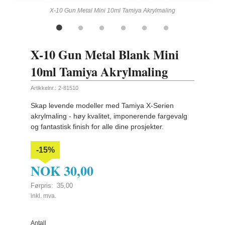
ling
X-10 Gun Metal Mini 10ml Tamiya Akrylmaling
X-10 Gun Metal Blank Mini
10ml Tamiya Akrylmaling
Artikkelnr.:
2-81510
Skap levende modeller med Tamiya X-Serien
akrylmaling - høy kvalitet, imponerende fargevalg
og fantastisk finish for alle dine prosjekter.
-15%
NOK
30,00
Førpris:
35,00
Rabatt
inkl. mva.
Antall