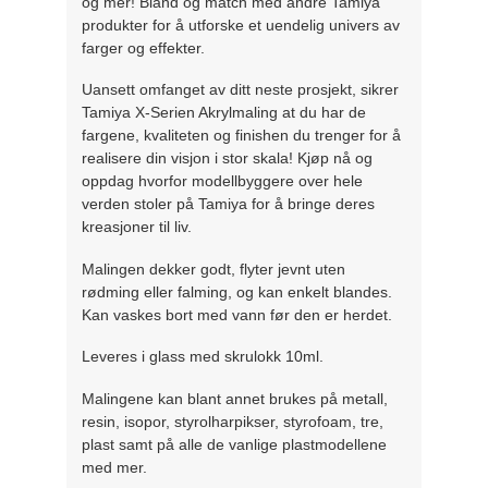
og mer! Bland og match med andre Tamiya
produkter for å utforske et uendelig univers av
farger og effekter.
Uansett omfanget av ditt neste prosjekt, sikrer
Tamiya X-Serien Akrylmaling at du har de
fargene, kvaliteten og finishen du trenger for å
realisere din visjon i stor skala! Kjøp nå og
oppdag hvorfor modellbyggere over hele
verden stoler på Tamiya for å bringe deres
kreasjoner til liv.
Malingen dekker godt, flyter jevnt uten
rødming eller falming, og kan enkelt blandes.
Kan vaskes bort med vann før den er herdet.
Leveres i glass med skrulokk 10ml.
Malingene kan blant annet brukes på metall,
resin, isopor, styrolharpikser, styrofoam, tre,
plast samt på alle de vanlige plastmodellene
med mer.