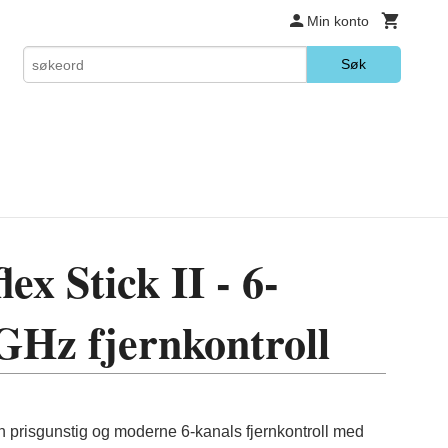
Min konto
Søk
ex Stick II - 6-
 GHz fjernkontroll
 en prisgunstig og moderne 6-kanals fjernkontroll med