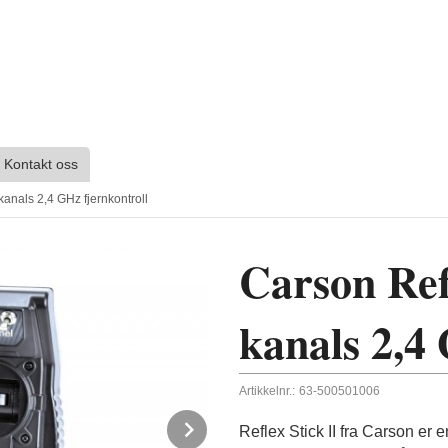
Kontakt oss
-kanals 2,4 GHz fjernkontroll
Carson Refl
kanals 2,4
Artikkelnr.:
63-500501006
Next
Reflex Stick II fra Carson er