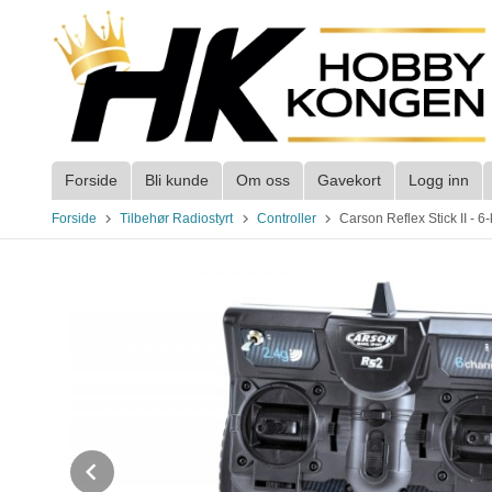
Gå
til
innholdet
Forside
Bli kunde
Om oss
Gavekort
Logg inn
Forside
Tilbehør Radiostyrt
Controller
Carson Reflex Stick II - 6
Prev