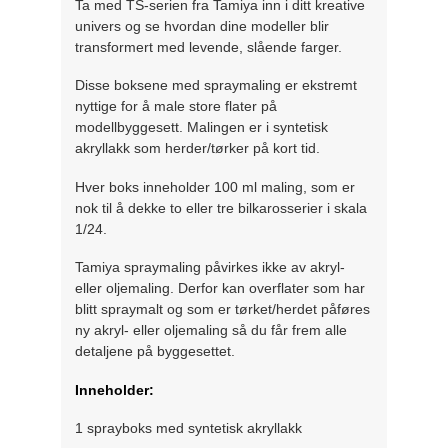
Ta med TS-serien fra Tamiya inn i ditt kreative
univers og se hvordan dine modeller blir
transformert med levende, slående farger.
Disse boksene med spraymaling er ekstremt
nyttige for å male store flater på
modellbyggesett. Malingen er i syntetisk
akryllakk som herder/tørker på kort tid.
Hver boks inneholder 100 ml maling, som er
nok til å dekke to eller tre bilkarosserier i skala
1/24.
Tamiya spraymaling påvirkes ikke av akryl-
eller oljemaling. Derfor kan overflater som har
blitt spraymalt og som er tørket/herdet påføres
ny akryl- eller oljemaling så du får frem alle
detaljene på byggesettet.
Inneholder:
1 sprayboks med syntetisk akryllakk