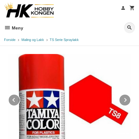
Gå
til
innholdet
Meny
Forside
Maling og Lakk
TS Serie Spraylakk
Prev
Ne