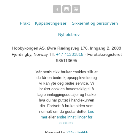
Frakt
Kjøpsbetingelser
Sikkerhet og personvern
Nyhetsbrev
Hobbykongen AS, Øvre Rælingsveg 176, Inngang B, 2008
Fjerdingby, Norway Tlf.
+47 41331815
- Foretaksregisteret
935113695
Vår nettbutikk bruker cookies slik at
du får en bedre kjøpsopplevelse og
vi kan yte deg bedre service. Vi
bruker cookies hovedsaklig til å
lagre innloggingsdetaljer og huske
hva du har puttet i handlekurven
din. Fortsett å bruke siden som
normalt om du godtar dette.
Les
mer
eller
endre innstillinger for
cookies.
Powered by
24Nettbutikk