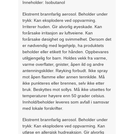
Inneholder: Isobutanol
Ekstremt brannfarlig aerosol. Beholder under
trykk: Kan eksplodere ved oppvarming.
Irriterer huden. Gir alvorlig øyeskade. Kan
forårsake irritasjon av luftveiene. Kan
forårsake døsighet og svimmelhet. Dersom det
er nødvendig med legehjelp, ha produktets
beholder eller etikett for hånden. Oppbevares
utilgjengelig for barn. Holdes vekk fra varme,
varme overflater, gnister, åpen ild og andre
antenningskilder. Røyking forbudt. Ikke spray
mot åpen flamme eller annen tennkilde. Må
ikke punkteres eller brennes, selv ikke etter
bruk. Beskyttes mot sollys. Må ikke utsettes for
temperaturer høyere enn 50 grader celsius.
Innhold/beholder leveres som avfall i samsvar
med lokale forskrifter.
Ekstremt brannfarlig aerosol. Beholder under
trykk: Kan eksplodere ved oppvarming. Kan
utløse en allergisk hudreaksjon. Gir alvorlig