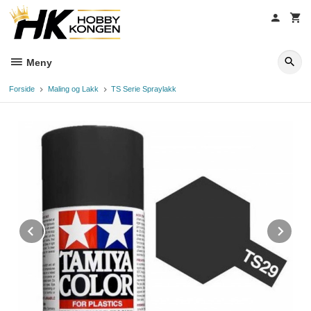
Gå
til
innholdet
Meny
Forside
Maling og Lakk
TS Serie Spraylakk
Prev
Ne