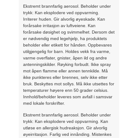
Ekstremt brannfarlig aerosol. Beholder under
trykk: Kan eksplodere ved oppvarming.
Irriterer huden. Gir alvorlig øyeskade. Kan
forårsake irritasjon av luftveiene. Kan
forårsake døsighet og svimmelhet. Dersom det
er nødvendig med legehjelp, ha produktets
beholder eller etikett for hånden. Oppbevares
utilgjengelig for barn. Holdes vekk fra varme,
varme overflater, gnister, åpen ild og andre
antenningskilder. Røyking forbudt. Ikke spray
mot åpen flamme eller annen tennkilde. Må
ikke punkteres eller brennes, selv ikke etter
bruk. Beskyttes mot sollys. Må ikke utsettes for
temperaturer høyere enn 50 grader celsius.
Innhold/beholder leveres som avfall i samsvar
med lokale forskrifter.
Ekstremt brannfarlig aerosol. Beholder under
trykk: Kan eksplodere ved oppvarming. Kan
utløse en allergisk hudreaksjon. Gir alvorlig
øyeirritasjon. Farlig ved innånding. Mistenkes