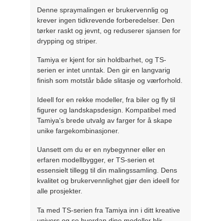
Denne spraymalingen er brukervennlig og
krever ingen tidkrevende forberedelser. Den
tørker raskt og jevnt, og reduserer sjansen for
drypping og striper.
Tamiya er kjent for sin holdbarhet, og TS-
serien er intet unntak. Den gir en langvarig
finish som motstår både slitasje og værforhold.
Ideell for en rekke modeller, fra biler og fly til
figurer og landskapsdesign. Kompatibel med
Tamiya's brede utvalg av farger for å skape
unike fargekombinasjoner.
Uansett om du er en nybegynner eller en
erfaren modellbygger, er TS-serien et
essensielt tillegg til din malingssamling. Dens
kvalitet og brukervennlighet gjør den ideell for
alle prosjekter.
Ta med TS-serien fra Tamiya inn i ditt kreative
univers og se hvordan dine modeller blir