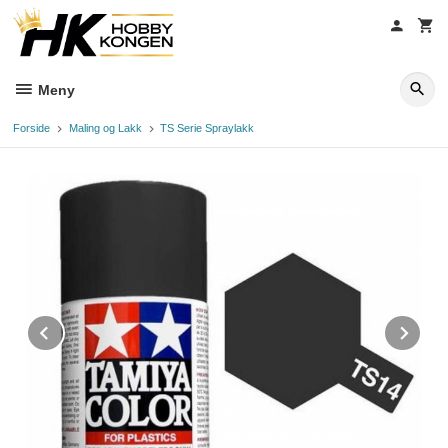
Gå
til
innholdet
Meny
Forside
Maling og Lakk
TS Serie Spraylakk
Prev
Ne