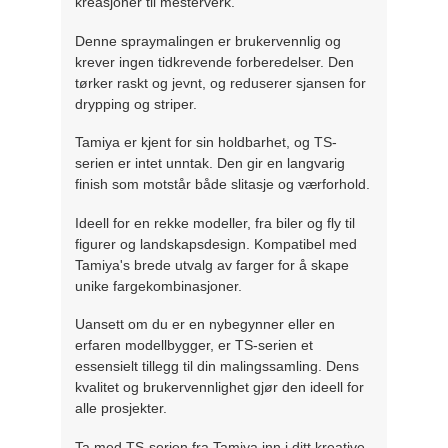
kreasjoner til mesterverk.
Denne spraymalingen er brukervennlig og
krever ingen tidkrevende forberedelser. Den
tørker raskt og jevnt, og reduserer sjansen for
drypping og striper.
Tamiya er kjent for sin holdbarhet, og TS-
serien er intet unntak. Den gir en langvarig
finish som motstår både slitasje og værforhold.
Ideell for en rekke modeller, fra biler og fly til
figurer og landskapsdesign. Kompatibel med
Tamiya's brede utvalg av farger for å skape
unike fargekombinasjoner.
Uansett om du er en nybegynner eller en
erfaren modellbygger, er TS-serien et
essensielt tillegg til din malingssamling. Dens
kvalitet og brukervennlighet gjør den ideell for
alle prosjekter.
Ta med TS-serien fra Tamiya inn i ditt kreative