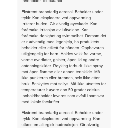
Inneholder: Isobutanol
Ekstremt brannfarlig aerosol. Beholder under
trykk: Kan eksplodere ved oppvarming.
Irriterer huden. Gir alvorlig øyeskade. Kan
forårsake irritasjon av luftveiene. Kan
forårsake døsighet og svimmelhet. Dersom det
er nødvendig med legehjelp, ha produktets
beholder eller etikett for hånden. Oppbevares
utilgjengelig for barn. Holdes vekk fra varme,
varme overflater, gnister, åpen ild og andre
antenningskilder. Røyking forbudt. Ikke spray
mot åpen flamme eller annen tennkilde. Må
ikke punkteres eller brennes, selv ikke etter
bruk. Beskyttes mot sollys. Må ikke utsettes for
temperaturer høyere enn 50 grader celsius.
Innhold/beholder leveres som avfall i samsvar
med lokale forskrifter.
Ekstremt brannfarlig aerosol. Beholder under
trykk: Kan eksplodere ved oppvarming. Kan
utløse en allergisk hudreaksjon. Gir alvorlig