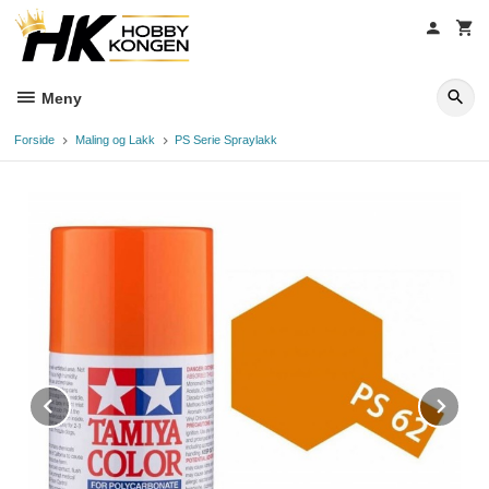
Gå
til
innholdet
Meny
Forside
Maling og Lakk
PS Serie Spraylakk
Prev
Ne