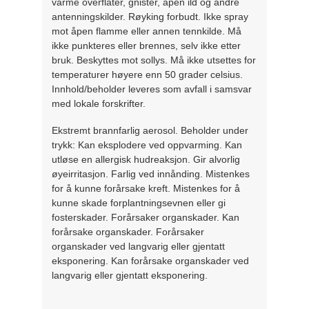
varme overflater, gnister, åpen ild og andre
antenningskilder. Røyking forbudt. Ikke spray
mot åpen flamme eller annen tennkilde. Må
ikke punkteres eller brennes, selv ikke etter
bruk. Beskyttes mot sollys. Må ikke utsettes for
temperaturer høyere enn 50 grader celsius.
Innhold/beholder leveres som avfall i samsvar
med lokale forskrifter.
Ekstremt brannfarlig aerosol. Beholder under
trykk: Kan eksplodere ved oppvarming. Kan
utløse en allergisk hudreaksjon. Gir alvorlig
øyeirritasjon. Farlig ved innånding. Mistenkes
for å kunne forårsake kreft. Mistenkes for å
kunne skade forplantningsevnen eller gi
fosterskader. Forårsaker organskader. Kan
forårsake organskader. Forårsaker
organskader ved langvarig eller gjentatt
eksponering. Kan forårsake organskader ved
langvarig eller gjentatt eksponering.