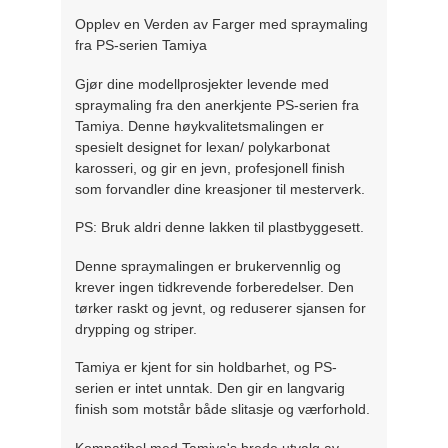
Opplev en Verden av Farger med spraymaling
fra PS-serien Tamiya
Gjør dine modellprosjekter levende med
spraymaling fra den anerkjente PS-serien fra
Tamiya. Denne høykvalitetsmalingen er
spesielt designet for lexan/ polykarbonat
karosseri, og gir en jevn, profesjonell finish
som forvandler dine kreasjoner til mesterverk.
PS: Bruk aldri denne lakken til plastbyggesett.
Denne spraymalingen er brukervennlig og
krever ingen tidkrevende forberedelser. Den
tørker raskt og jevnt, og reduserer sjansen for
drypping og striper.
Tamiya er kjent for sin holdbarhet, og PS-
serien er intet unntak. Den gir en langvarig
finish som motstår både slitasje og værforhold.
Kompatibel med Tamiya's brede utvalg av