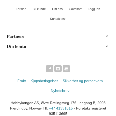
Forside
Bli kunde
Om oss
Gavekort
Logg inn
Kontakt oss
Partnere
Din konto
Frakt
Kjøpsbetingelser
Sikkerhet og personvern
Nyhetsbrev
Hobbykongen AS, Øvre Rælingsveg 176, Inngang B, 2008
Fjerdingby, Norway Tlf.
+47 41331815
- Foretaksregisteret
935113695