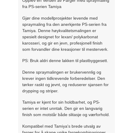
Opplev en Verden av Farger med spraymaling
fra PS-serien Tamiya
Gjør dine modellprosjekter levende med
spraymaling fra den anerkjente PS-serien fra
Tamiya. Denne høykvalitetsmalingen er
spesielt designet for lexan/ polykarbonat
karosseri, og gir en jevn, profesjonell finish
som forvandler dine kreasjoner til mesterverk.
PS: Bruk aldri denne lakken til plastbyggesett.
Denne spraymalingen er brukervennlig og
krever ingen tidkrevende forberedelser. Den
tørker raskt og jevnt, og reduserer sjansen for
drypping og striper.
Tamiya er kjent for sin holdbarhet, og PS-
serien er intet unntak. Den gir en langvarig
finish som motstår både slitasje og værforhold.
Kompatibel med Tamiya's brede utvalg av
farger for å skape unike fargekombinasjoner.