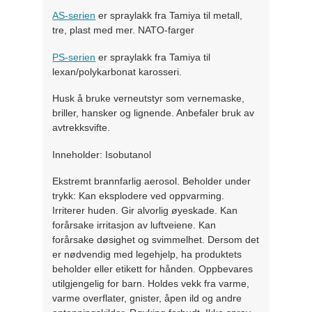
AS-serien
er spraylakk fra Tamiya til metall,
tre, plast med mer. NATO-farger
PS-serien
er spraylakk fra Tamiya til
lexan/polykarbonat karosseri.
Husk å bruke verneutstyr som vernemaske,
briller, hansker og lignende. Anbefaler bruk av
avtrekksvifte.
Inneholder: Isobutanol
Ekstremt brannfarlig aerosol. Beholder under
trykk: Kan eksplodere ved oppvarming.
Irriterer huden. Gir alvorlig øyeskade. Kan
forårsake irritasjon av luftveiene. Kan
forårsake døsighet og svimmelhet. Dersom det
er nødvendig med legehjelp, ha produktets
beholder eller etikett for hånden. Oppbevares
utilgjengelig for barn. Holdes vekk fra varme,
varme overflater, gnister, åpen ild og andre