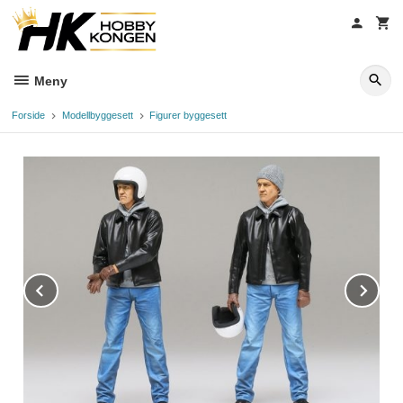
Gå
til
innholdet
Meny
Forside
Modellbyggesett
Figurer byggesett
Prev
Ne