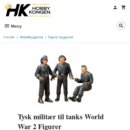
Gå
til
innholdet
Meny
Forside
Modellbyggesett
Figurer byggesett
Tysk militær til tanks World
War 2 Figurer