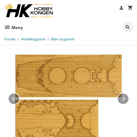
Gå
til
innholdet
Meny
Forside
Modellbyggesett
Båter byggesett
Prev
Ne