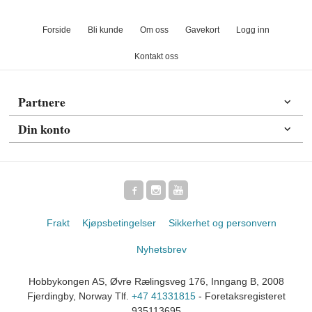
Forside
Bli kunde
Om oss
Gavekort
Logg inn
Kontakt oss
Partnere
Din konto
Frakt
Kjøpsbetingelser
Sikkerhet og personvern
Nyhetsbrev
Hobbykongen AS, Øvre Rælingsveg 176, Inngang B, 2008
Fjerdingby, Norway Tlf.
+47 41331815
- Foretaksregisteret
935113695