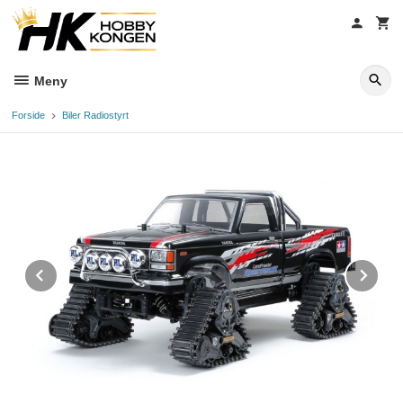
Gå
til
innholdet
Meny
Forside
Biler Radiostyrt
Prev
Ne