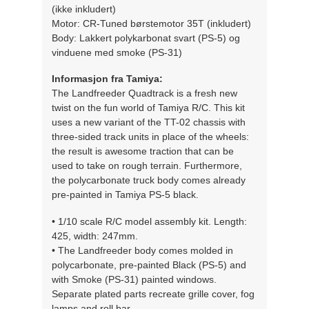
(ikke inkludert)
Motor: CR-Tuned børstemotor 35T (inkludert)
Body: Lakkert polykarbonat svart (PS-5) og
vinduene med smoke (PS-31)
Informasjon fra Tamiya:
The Landfreeder Quadtrack is a fresh new
twist on the fun world of Tamiya R/C. This kit
uses a new variant of the TT-02 chassis with
three-sided track units in place of the wheels:
the result is awesome traction that can be
used to take on rough terrain. Furthermore,
the polycarbonate truck body comes already
pre-painted in Tamiya PS-5 black.
• 1/10 scale R/C model assembly kit. Length:
425, width: 247mm.
• The Landfreeder body comes molded in
polycarbonate, pre-painted Black (PS-5) and
with Smoke (PS-31) painted windows.
Separate plated parts recreate grille cover, fog
lamps and roll bar.