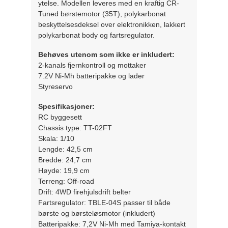
ytelse. Modellen leveres med en kraftig CR-
Tuned børstemotor (35T), polykarbonat
beskyttelsesdeksel over elektronikken, lakkert
polykarbonat body og fartsregulator.
Behøves utenom som ikke er inkludert:
2-kanals fjernkontroll og mottaker
7.2V Ni-Mh batteripakke og lader
Styreservo
Spesifikasjoner:
RC byggesett
Chassis type: TT-02FT
Skala: 1/10
Lengde: 42,5 cm
Bredde: 24,7 cm
Høyde: 19,9 cm
Terreng: Off-road
Drift: 4WD firehjulsdrift belter
Fartsregulator: TBLE-04S passer til både
børste og børsteløsmotor (inkludert)
Batteripakke: 7,2V Ni-Mh med Tamiya-kontakt