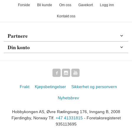
Forside
Bli kunde
Om oss
Gavekort
Logg inn
Kontakt oss
Partnere
Din konto
Frakt
Kjøpsbetingelser
Sikkerhet og personvern
Nyhetsbrev
Hobbykongen AS, Øvre Rælingsveg 176, Inngang B, 2008
Fjerdingby, Norway Tlf.
+47 41331815
- Foretaksregisteret
935113695