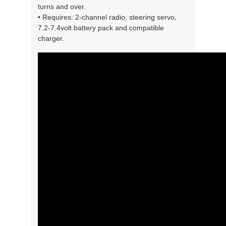
turns and over.
• Requires: 2-channel radio, steering servo,
7.2-7.4volt battery pack and compatible
charger.