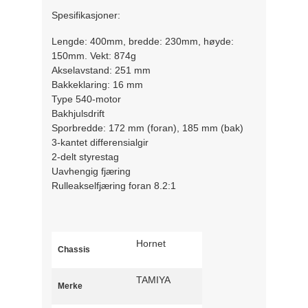
Spesifikasjoner:
Lengde: 400mm, bredde: 230mm, høyde:
150mm. Vekt: 874g
Akselavstand: 251 mm
Bakkeklaring: 16 mm
Type 540-motor
Bakhjulsdrift
Sporbredde: 172 mm (foran), 185 mm (bak)
3-kantet differensialgir
2-delt styrestag
Uavhengig fjæring
Rulleakselfjæring foran 8.2:1
Hornet
Chassis
TAMIYA
Merke