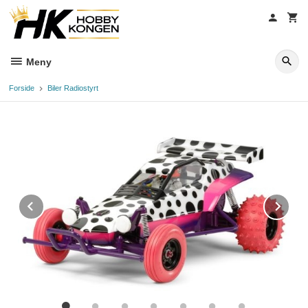
Gå
til
innholdet
Meny
Forside
Biler Radiostyrt
Prev
Ne