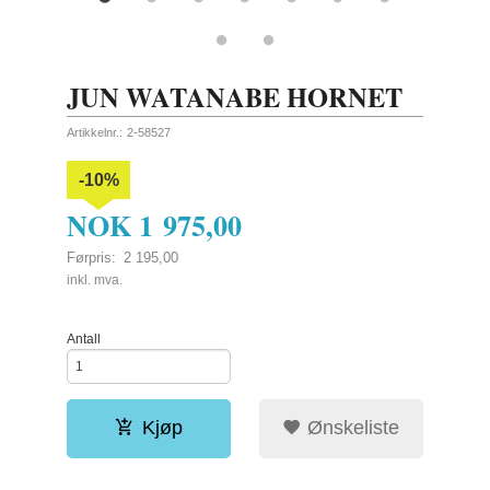
JUN WATANABE HORNET
Artikkelnr.:
2-58527
-10%
NOK
1 975,00
Førpris:
2 195,00
Rabatt
inkl. mva.
Antall
Kjøp
Ønskeliste