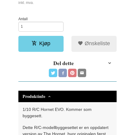
Rabatt
inkl. mva.
Antall
Kjøp
Ønskeliste
Del dette
Produktinfo
1/10 R/C Hornet EVO. Kommer som
byggesett.
Dette R/C-modellbyggesettet er en oppdatert
versjon av The Hornet, hvor originalen først