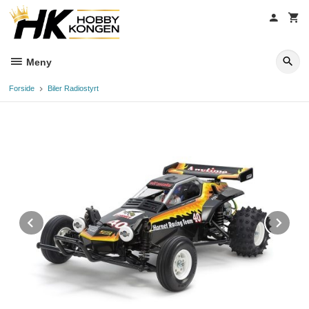
Gå
til
innholdet
Meny
Forside
Biler Radiostyrt
Prev
Ne