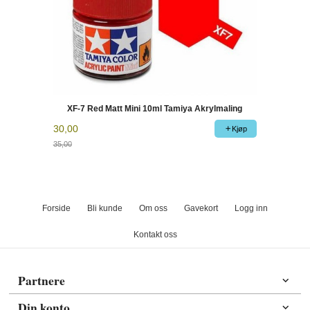
XF-7 Red Matt Mini 10ml Tamiya Akrylmaling
30,00
Kjøp
35,00
Rabatt
Forside
Bli kunde
Om oss
Gavekort
Logg inn
Kontakt oss
Partnere
Din konto