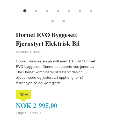
Hornet EVO Byggesett
Fjernstyrt Elektrisk Bil
Artikkelnr.:
2-58742
Opplev klassikeren på nytt med 1/10 R/C Hornet
EVO byggesett! Denne oppdaterte versjonen av
The Hornet kombinerer slitesterkt design,
oljedempere og justerbart oppheng for rå
terrengytelse og kjøreglede.
-10%
NOK
2 995,00
Førpris:
3 298,00