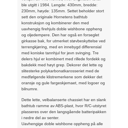
ble utgitt i 1984. Lengde: 430mm, bredde:
230mm, høyde: 135mm. Settet beholder stort
sett den originale Hornetens bathtub
konstruksjon og kombinerer den med
uavhengig firehjuls doble wishbone oppheng
og oljedempere. Den har også en forseglet
girkasse bak, for utmerket støvbeskyttelse ved
terrengkjøring, med en innebygd differensial
med koniske tannhjul for jevn svinging. Tre
delers hjul er kombinert med rillede fordekk og
bakdekk med høyt grep. Dekorer det lette og
slitesterke polykarbonatkarosseriet med de
medfølgende klistremerkene som dekker det
oransje og gule fargeskjemaet, med logoer og
bilnumre.
Dette lette, velbalanserte chassiet har en slank
bathtub ramme av ABS-plast, hvor R/C-utstyret
plasseres over den langsgående batteripakken
i nedre del av senter.
Uavhengige doble wishbone oppheng på alle