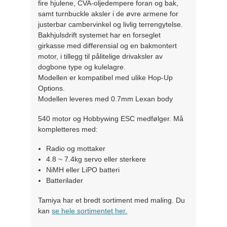
fire hjulene, CVA-oljedempere foran og bak,
samt turnbuckle aksler i de øvre armene for
justerbar cambervinkel og livlig terrengytelse.
Bakhjulsdrift systemet har en forseglet
girkasse med differensial og en bakmontert
motor, i tillegg til pålitelige drivaksler av
dogbone type og kulelagre.
Modellen er kompatibel med ulike Hop-Up
Options.
Modellen leveres med 0.7mm Lexan body
540 motor og Hobbywing ESC medfølger. Må
kompletteres med:
Radio og mottaker
4.8 ~ 7.4kg servo eller sterkere
NiMH eller LiPO batteri
Batterilader
Tamiya har et bredt sortiment med maling.
Du
kan
se hele sortimentet her.