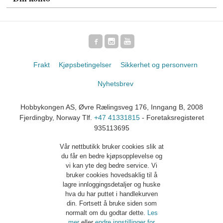
Frakt
Kjøpsbetingelser
Sikkerhet og personvern
Nyhetsbrev
Hobbykongen AS, Øvre Rælingsveg 176, Inngang B, 2008
Fjerdingby, Norway Tlf.
+47 41331815
- Foretaksregisteret
935113695
Vår nettbutikk bruker cookies slik at
du får en bedre kjøpsopplevelse og
vi kan yte deg bedre service. Vi
bruker cookies hovedsaklig til å
lagre innloggingsdetaljer og huske
hva du har puttet i handlekurven
din. Fortsett å bruke siden som
normalt om du godtar dette.
Les
mer
eller
endre innstillinger for